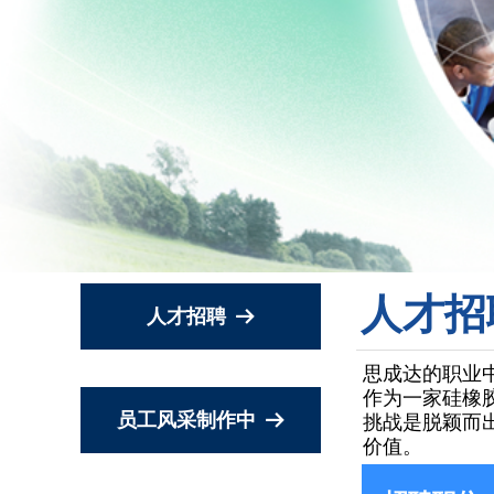
人才招
人才招聘
뀠
思成达的职业
作为一家硅橡
员工风采制作中
뀠
挑战是脱颖而
价值。